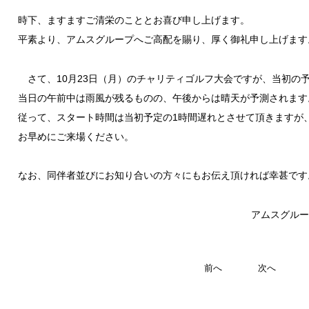
時下、ますますご清栄のこととお喜び申し上げます。
平素より、アムスグループへご高配を賜り、厚く御礼申し上げます
さて、10月23日（月）のチャリティゴルフ大会ですが、当初の
当日の午前中は雨風が残るものの、午後からは晴天が予測されます
従って、スタート時間は当初予定の1時間遅れとさせて頂きますが
お早めにご来場ください。
なお、同伴者並びにお知り合いの方々にもお伝え頂ければ幸甚です
アムスグルー
前へ
次へ