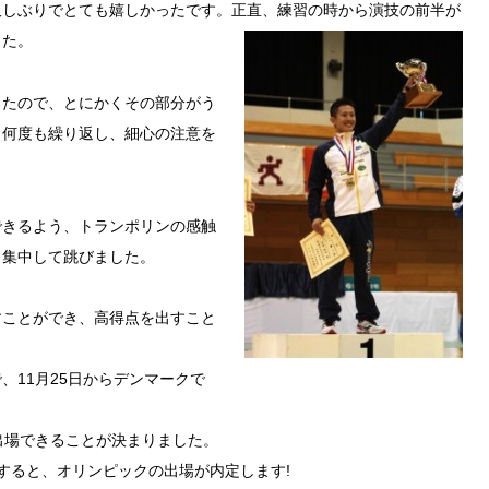
久しぶりでとても嬉しかったです。
正直、練習の時から演技の前半が
した。
きたので、とにかくその部分がう
も何度も繰り返し、細心の注意を
できるよう、トランポリンの感触
、集中して跳びました。
すことができ、高得点を出すこと
、11月25日からデンマークで
出場できることが決まりました。
すると、オリンピックの出場が内定します!