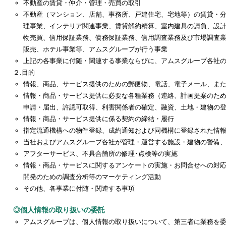
不動産の賃貸・仲介・管理・売買の取引
不動産（マンション、店舗、事務所、戸建住宅、宅地等）の賃貸・
理事業、インテリア関連事業、賃貸解約精算、室内建具の請負、設
物売買、信用保証業務、債務保証業務、信用調査業務及び市場調査
販売、ホテル事業等、アムスグループが行う事業
上記の各事業に付随・関連する事業ならびに、アムスグループ各社
２.目的
情報、商品、サービス提供のための郵便物、電話、電子メール、ま
情報・商品・サービス提供に必要な各種業務（連絡、計画提案のた
申請・届出、許認可取得、利害関係者の確定、融資、土地・建物の
情報・商品・サービス提供に係る契約の締結・履行
指定流通機構への物件登録、成約通知および同機構に登録された情
当社およびアムスグループ各社が管理・運営する施設・建物の警備
アフターサービス、不具合箇所の修理･点検等の実施
情報・商品・サービスに関するアンケートの実施・お問合せへの対
開発のための調査分析等のマーケティング活動
その他、各事業に付随・関連する事項
◎個人情報の取り扱いの委託
アムスグループは、個人情報の取り扱いについて、第三者に業務を