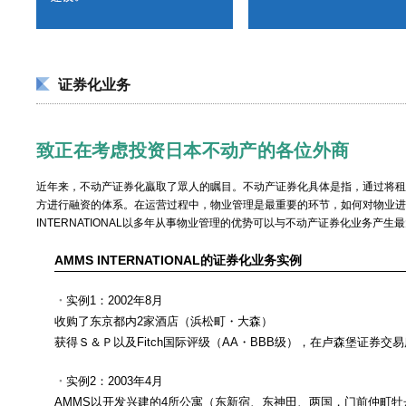
证券化业务
致正在考虑投资日本不动产的各位外商
近年来，不动产证券化贏取了眾人的瞩目。不动产证券化具体是指，通过将租
方进行融资的体系。在运营过程中，物业管理是最重要的环节，如何对物业进
INTERNATIONAL以多年从事物业管理的优势可以与不动产证券化业务产生
AMMS INTERNATIONAL的证券化业务实例
实例1：2002年8月
收购了东京都内2家酒店（浜松町・大森）
获得Ｓ＆Ｐ以及Fitch国际评级（AA・BBB级），在卢森堡证券交
实例2：2003年4月
AMMS以开发兴建的4所公寓（东新宿、东神田、两国，门前仲町牡