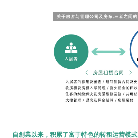
自創業以来，积累了富于特色的转租运营模式