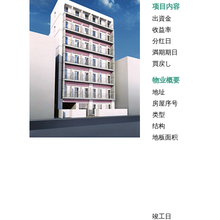
项目内容
出資金
收益率
分红日
満期期日
買戻し
物业概要
地址
房屋序号
类型
结构
地板面积
竣工日