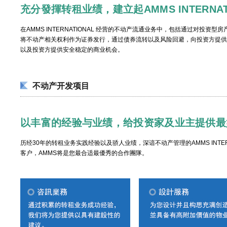
充分發揮转租业绩，建立起AMMS INTERN
在AMMS INTERNATIONAL 经营的不动产流通业务中，包括通过对投
将不动产相关权利作为证券发行，通过债券流转以及风险回避，向投资方提供
以及投资方提供安全稳定的商业机会。
不动产开发项目
以丰富的经验与业绩，给投资家及业主提供最
历经30年的转租业务实践经验以及骄人业绩，深谙不动产管理的AMMS INT
客户，AMMS将是您最合适最優秀的合作團隊。