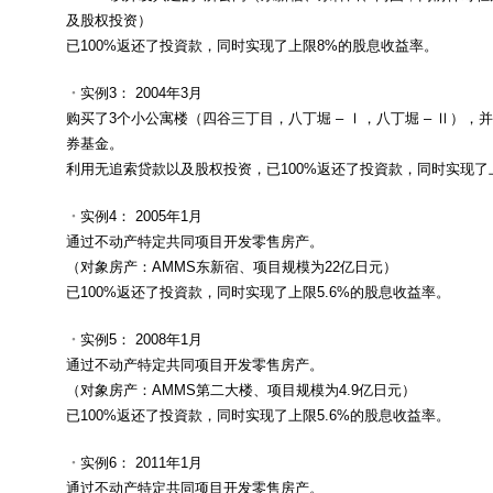
及股权投资）
已100%返还了投資款，同时实现了上限8%的股息收益率。
实例3： 2004年3月
购买了3个小公寓楼（四谷三丁目，八丁堀 – Ⅰ，八丁堀 – Ⅱ），
券基金。
利用无追索贷款以及股权投资，已100%返还了投資款，同时实现了
实例4： 2005年1月
通过不动产特定共同项目开发零售房产。
（对象房产：AMMS东新宿、项目规模为22亿日元）
已100%返还了投資款，同时实现了上限5.6%的股息收益率。
实例5： 2008年1月
通过不动产特定共同项目开发零售房产。
（对象房产：AMMS第二大楼、项目规模为4.9亿日元）
已100%返还了投資款，同时实现了上限5.6%的股息收益率。
实例6： 2011年1月
通过不动产特定共同项目开发零售房产。