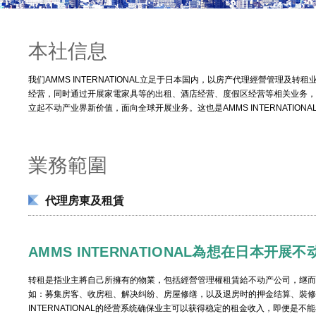
本社信息
我们AMMS INTERNATIONAL立足于日本国内，以房产代理經營管理
经营，同时通过开展家電家具等的出租、酒店经营、度假区经营等相关业务，
立起不动产业界新价值，面向全球开展业务。这也是AMMS INTERNATION
業務範圍
代理房東及租賃
AMMS INTERNATIONAL為想在日本
转租是指业主將自己所擁有的物業，包括經營管理權租賃給不动产公司，继而
如：募集房客、收房租、解决纠纷、房屋修缮，以及退房时的押金结算、裝修房屋等
INTERNATIONAL的经营系统确保业主可以获得稳定的租金收入，即便