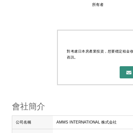
所有者
對考慮日本房產業投資，想要穩定租金收入的
咨訊。
會社簡介
公司名稱
AMMS INTERNATIONAL 株式会社